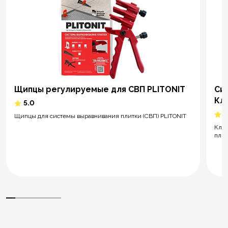
Щипцы регулируемые для СВП PLITONIT
Си
Кл
5.0
5
Щипцы для системы выравнивания плитки (СВП) PLITONIT
Клин
плит