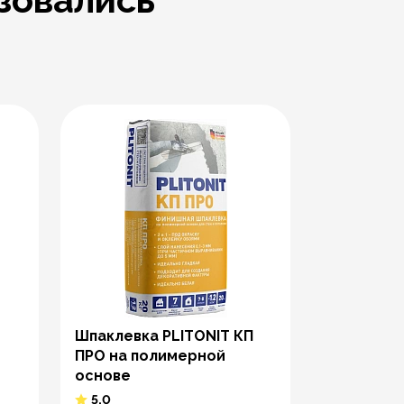
Шпаклевка PLITONIT КП
Страховк
ПРО на полимерной
PLITONIT 
основе
плиточны
5.0