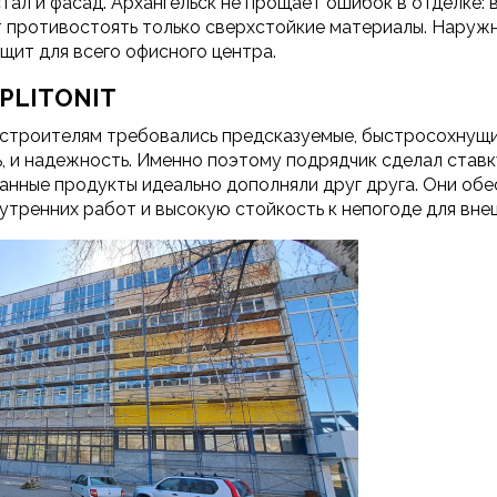
стал и фасад. Архангельск не прощает ошибок в отделке:
т противостоять только сверхстойкие материалы. Наруж
щит для всего офисного центра.
 PLITONIT
 строителям требовались предсказуемые, быстросохнущи
, и надежность. Именно поэтому подрядчик сделал став
анные продукты идеально дополняли друг друга. Они об
утренних работ и высокую стойкость к непогоде для вне