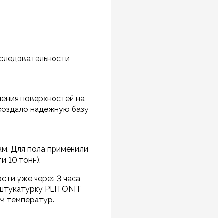
оследовательности
ления поверхностей на
 создало надежную базу
м. Для пола применили
и 10 тонн).
сти уже через 3 часа,
 штукатурку PLITONIT
ам температур.