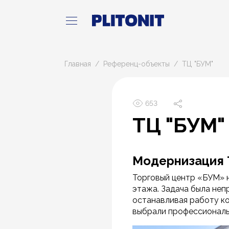
Главная
Референц-объекты
ТЦ "БУМ"
653
ТЦ "БУМ"
Модернизация 
Торговый центр «БУМ» н
этажа. Задача была неп
останавливая работу к
выбрали профессиональ