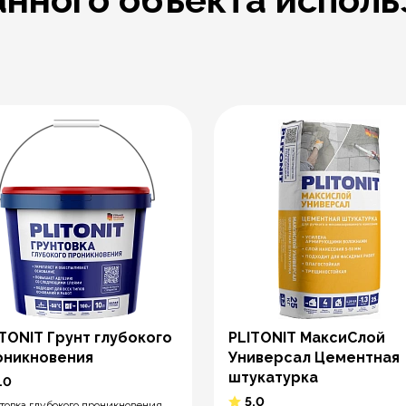
ITONIT Грунт глубокого
PLITONIT МаксиСлой
оникновения
Универсал Цементная
штукатурка
.0
5.0
товка глубокого проникновения