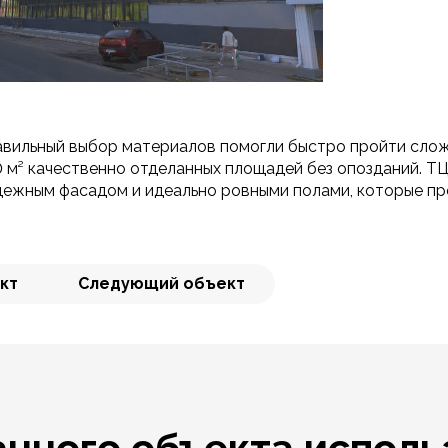
авильный выбор материалов помогли быстро пройти сло
0 м² качественно отделанных площадей без опозданий. Т
дежным фасадом и идеально ровными полами, которые п
кт
Следующий объект
анного объекта исполь