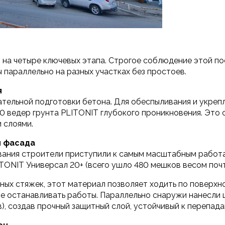
 на четыре ключевых этапа. Строгое соблюдение этой п
 параллельно на разных участках без простоев.
я
тельной подготовки бетона. Для обеспыливания и укреп
0 ведер грунта PLITONIT глубокого проникновения. Это
и слоями.
и фасада
вания строители приступили к самым масштабным работа
TONIT Универсал 20+ (всего ушло 480 мешков весом почт
ных стяжек, этот материал позволяет ходить по поверхно
не останавливать работы. Параллельно снаружи нанесли
, создав прочный защитный слой, устойчивый к перепад