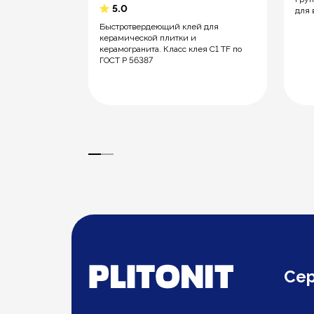
5.0
для 
енный
Быстротвердеющий клей для
ми для
керамической плитки и
ной и
керамогранита. Класс клея C1 TF по
 С1 Т, ГОСТ Р
ГОСТ Р 56387
Се