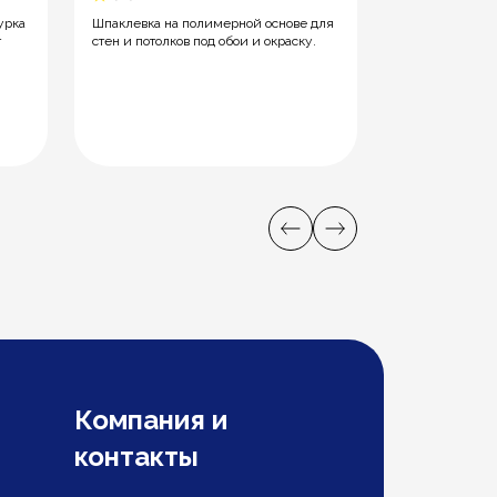
5.0
урка
Шпаклевка на полимерной основе для
т
стен и потолков под обои и окраску.
Клей для пли
армирующими 
керамической,
керамогранитно
56387
Компания и
контакты