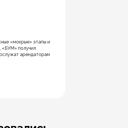
жные «мокрые» этапы и
Ц «БУМ» получил
рослужат арендаторам
зовались