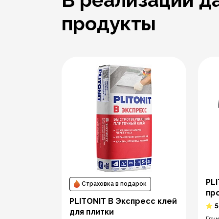
продукты
PL
рок
Страховка в подарок
пр
ленный
PLITONIT В Экспресс клей
5
для плитки
Грун