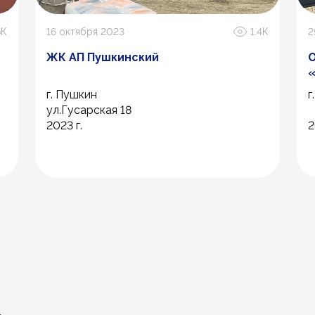
6К
16 октября 2023
1.4К
2
ЖК АП Пушкинский
О
г. Пушкин
г
ул.Гусарская 18
2023 г.
2