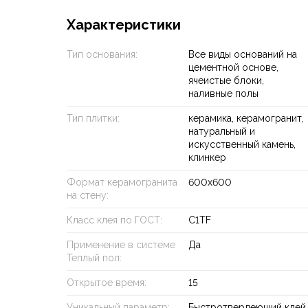
Характеристики
Тип основания:
Все виды оснований на
цементной основе,
ячеистые блоки,
наливные полы
Тип плитки:
керамика, керамогранит,
натуральный и
искусственный камень,
клинкер
Формат керамогранита
600х600
на стену:
Класс клея по ГОСТ:
C1TF
Применение в системе
Да
Теплый пол:
Открытое время:
15
Уникальный параметр:
Быстротвердеющий клей