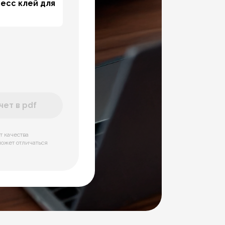
ресс клей для
ет в pdf
т качества
может отличаться