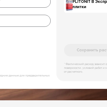
PLITONIT В Эксп
плитки
Сохранить расч
* Фактический расход зависит о
поверхности, условий работ и 
от расчетного.
редние данные для предварительных