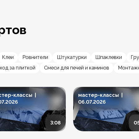
ртов
Клеи
Ровнители
Штукатурки
Шпаклевки
Гр
ход за плиткой
Смеси для печей и каминов
Монтажн
стер-классы |
мастер-классы |
07.2026
06.07.2026
3:08
0