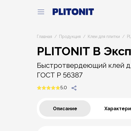
Главная
Продукция
Клеи для плитки
P
PLITONIT В Эксп
Быстротвердеющий клей для
ГОСТ Р 56387
5.0
Описание
Характери