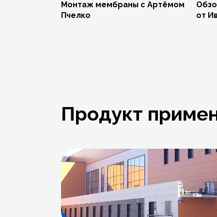
Монтаж мембраны с Артёмом
Обзо
Пчелко
от И
Продукт примен