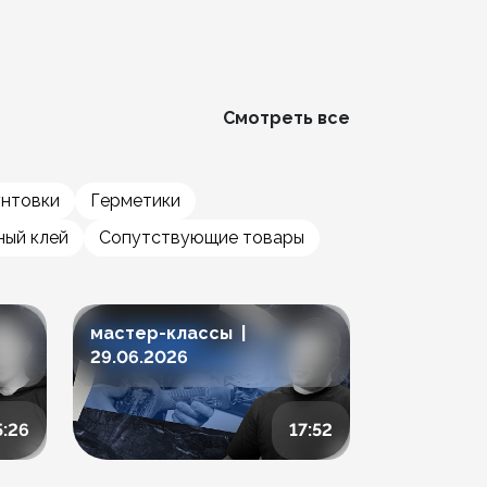
Смотреть все
унтовки
Герметики
ый клей
Сопутствующие товары
мастер-классы |
мастер-к
29.06.2026
23.06.202
5:26
17:52