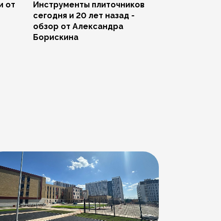
и от
Инструменты плиточников
Ремонт скол
сегодня и 20 лет назад -
Артема Пче
обзор от Александра
Борискина