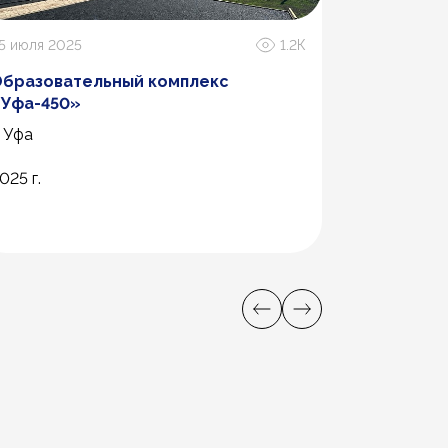
5 июля 2025
1.2К
26 ноября 2
бразовательный комплекс
Агропром
«Уфа-450»
. Уфа
г. Самара
северо-зап
025 г.
2019 год