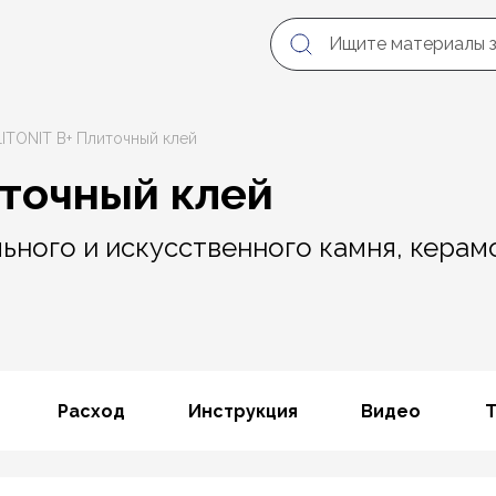
LITONIT В+ Плиточный клей
иточный клей
льного и искусственного камня, керам
Расход
Инструкция
Видео
Т