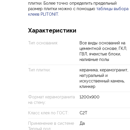
плитки. Более точно определить предельный
размер плитки можно с помощью
таблицы выбора
клеев PLITONIT
.
Характеристики
Тип основания:
Все виды оснований на
цементной основе, ГКЛ,
ГВЛ, ячеистые блоки,
наливные полы
Тип плитки:
керамика, керамогранит,
натуральный и
искусственный камень,
клинкер
Формат керамогранита
1200х900
на стену:
Класс клея по ГОСТ:
C2T
Применение в системе
Да
Теплый пол: