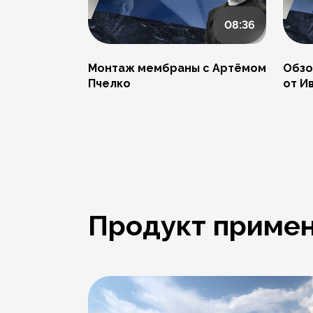
08:36
Монтаж мембраны с Артёмом
Обзо
Пчелко
от И
Продукт примен