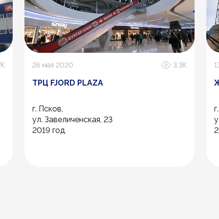
7К
26 мая 2020
3.3К
1
ТРЦ FJORD PLAZA
г. Псков,
г
ул. Завеличенская, 23
у
2019 год
2