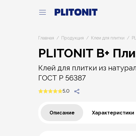
Главная
Продукция
Клеи для плитки
P
PLITONIT В+ Пл
Клей для плитки из натура
ГОСТ Р 56387
5.0
Описание
Характеристики