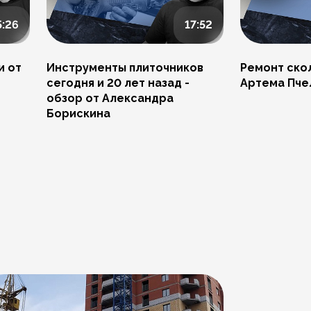
5:26
17:52
и от
Инструменты плиточников
Ремонт скол
сегодня и 20 лет назад -
Артема Пче
обзор от Александра
Борискина