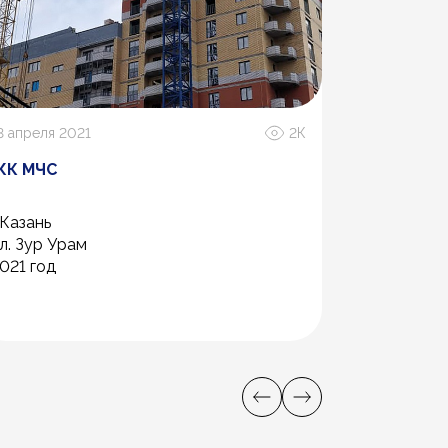
3 апреля 2021
2К
1 апреля 20
ЖК МЧС
Центр Фе
.Казань
Уфа,
л. Зур Урам
Центр Фех
021 год
Застройщи
2025 г.