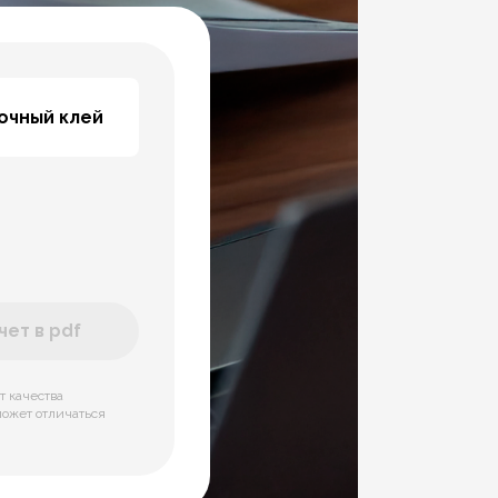
точный клей
ет в pdf
т качества
может отличаться