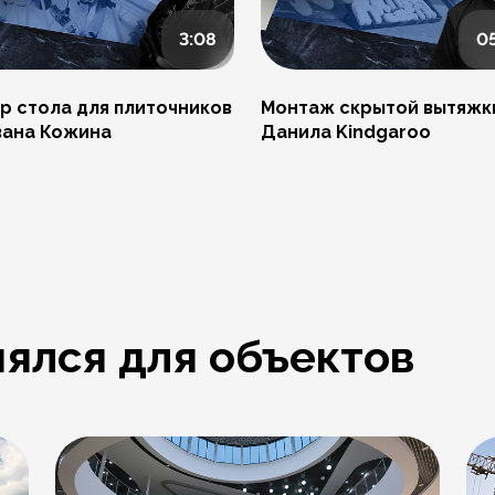
3:08
0
р стола для плиточников
Монтаж скрытой вытяжк
вана Кожина
Данила Kindgaroo
ялся для объектов