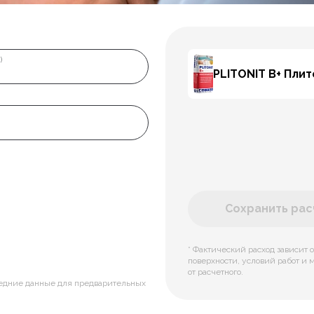
)
PLITONIT В+ Пли
Сохранить расч
* Фактический расход зависит о
поверхности, условий работ и 
от расчетного.
редние данные для предварительных