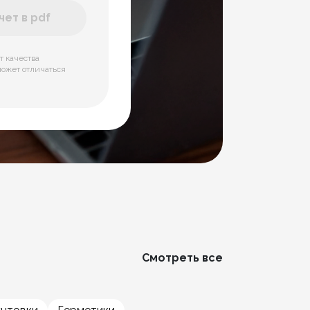
ет в pdf
т качества
может отличаться
Смотреть все