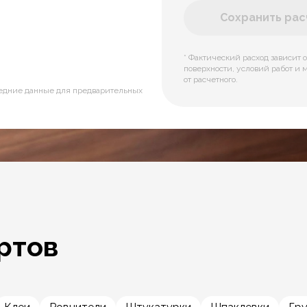
Сохранить расч
* Фактический расход зависит о
поверхности, условий работ и 
от расчетного.
редние данные для предварительных
ртов