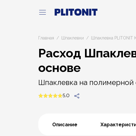
Главная
Шпаклевки
Шпаклевка PLITONIT 
Расход Шпаклев
основе
Шпаклевка на полимерной о
5.0
Описание
Характерист