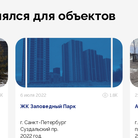
ялся для объектов
8К
6 июля 2022
1.8К
2
ЖК Заповедный Парк
А
г. Санкт-Петербург
г
Суздальский пр.
п
2022 год
2