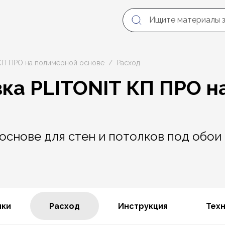
КП ПРО на полимерной основе
Расход
ка PLITONIT КП ПРО н
снове для стен и потолков под обои 
ики
Расход
Инструкция
Тех