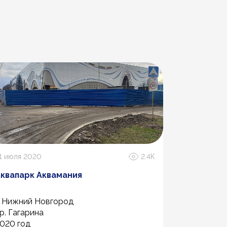
1 июля 2020
2.4К
29 июня 20
квапарк Аквамания
Дошкольн
учрежден
. Нижний Новгород
г. Санкт-П
р. Гагарина
Дальневост
020 год
2020 год