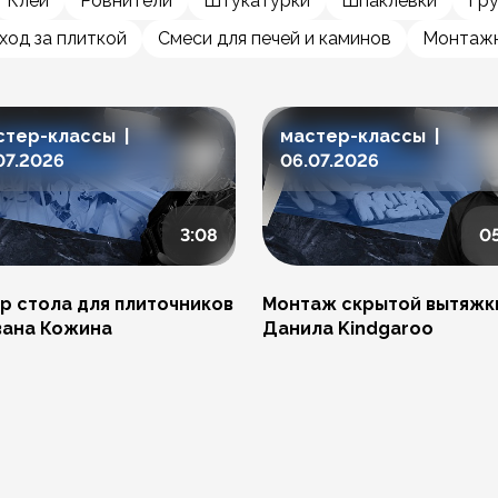
Клеи
Ровнители
Штукатурки
Шпаклевки
Гр
ход за плиткой
Смеси для печей и каминов
Монтажн
стер-классы |
мастер-классы |
07.2026
06.07.2026
3:08
0
р стола для плиточников
Монтаж скрытой вытяжк
вана Кожина
Данила Kindgaroo