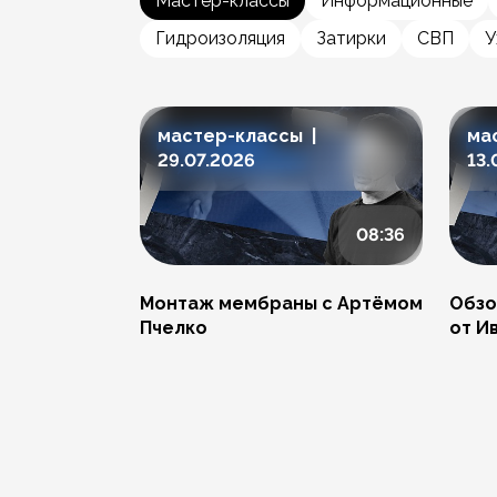
Мастер-классы
Информационные
Гидроизоляция
Затирки
СВП
У
мастер-классы |
ма
29.07.2026
13.
08:36
Монтаж мембраны с Артёмом
Обзо
Пчелко
от И