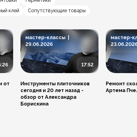
унтовки
Герметики
ый клей
Сопутствующие товары
мастер-классы |
мастер-к
29.06.2026
23.06.202
5:26
17:52
и от
Инструменты плиточников
Ремонт скол
сегодня и 20 лет назад -
Артема Пче
обзор от Александра
Борискина