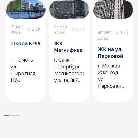
21 мая
17 мая
1
2.2К
1.7К
2021
2022
апреля
1.7К
2022
Школа №65
ЖК
ЖК на ул.
Магнифика
Парковой
г. Тюмень
г. Санкт-
г. Москва
ул.
Петербург
2021 год
я,
Широтная,
Магнитогорская
ул.
116
улица, 3к2
Парковая,
2020 год
2021 год
33, пос.
Новобратцевски
район
Митино