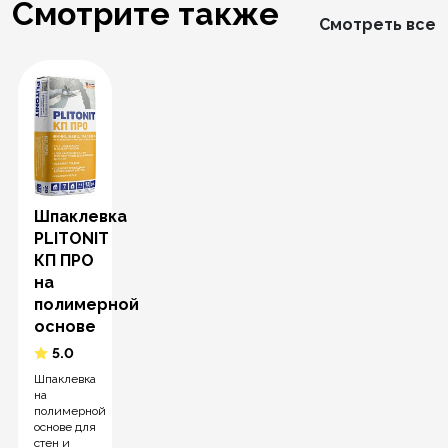
Смотрите также
Смотреть все
Шпаклевка
PLITONIT
КП ПРО
на
полимерной
основе
5.0
Шпаклевка
на
полимерной
основе для
стен и