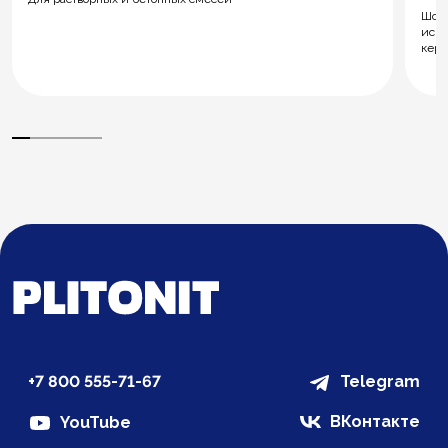
Шов 
иску
кера
+7 800 555-71-67
Telegram
ВКонтакте
YouTube