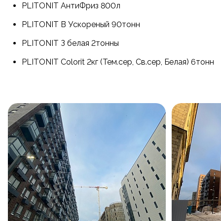
PLITONIT АнтиФриз 800л
PLITONIT B Ускореный 90тонн
PLITONIT З белая 2тонны
PLITONIT Colorit 2кг (Тем.сер, Св.сер, Белая) 6тонн