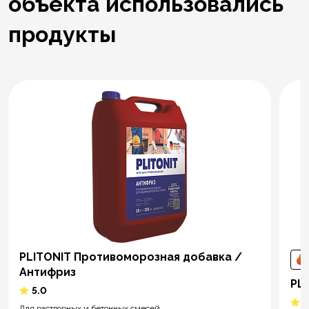
объекта использовались
продукты
PLITONIT Противоморозная добавка /
Антифриз
PL
5.0
5
Для растворных и бетонных смесей