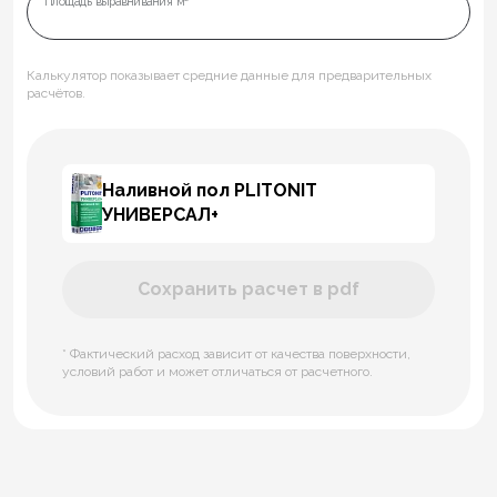
Площадь выравнивания м²
Калькулятор показывает средние данные для предварительных
расчётов.
Наливной пол PLITONIT
УНИВЕРСАЛ+
Сохранить расчет в pdf
* Фактический расход зависит от качества поверхности,
условий работ и может отличаться от расчетного.