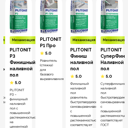
PLITONIT
ция
Механизация
Механизация
Механизация
Р1 Про
T
PLITONIT
PLITONIT
PLITONIT
5.0
Р3
Финиш
СуперФин
Ровнитель
Финишный
наливной
Наливной
(стяжка)
ль
наливной
пол
пол
для
базового
пол
5.0
5.0
выравнивания
5.0
Финишный
Суперфинишны
наливной
наливной
PLITONIT
пол
пол
Р3 –
деющий
ровнитель
быстротвердею
финишный
ивающийся
быстротвердеющий
самовыравнива
наливной
самовыравнивающийся,
с
пол с
й
с
повышенной
повышенной
повышенной
растекаемостью
растекаемостью
растекаемостью
соответствует
на
соответствует
ГОСТ
цементной