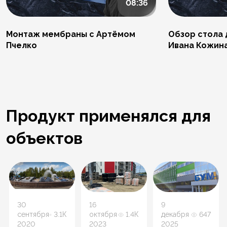
08:36
Монтаж мембраны с Артёмом
Обзор стола 
Пчелко
Ивана Кожин
Продукт применялся для
объектов
30
16
9
сентября
3.1К
октября
1.4К
декабря
647
2020
2023
2025