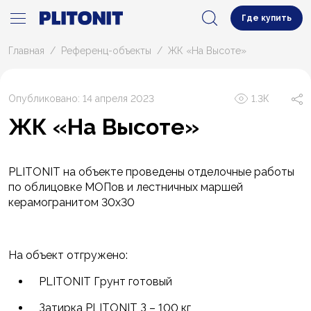
Где купить
Главная
Референц-объекты
ЖК «На Высоте»
Опубликовано: 14 апреля 2023
1.3К
ЖК «На Высоте»
PLITONIT на объекте проведены отделочные работы
по облицовке МОПов и лестничных маршей
керамогранитом 30х30
На объект отгружено:
PLITONIT Грунт готовый
Затирка PLITONIT З – 100 кг