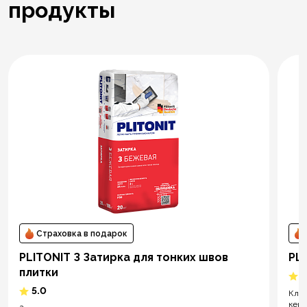
продукты
Страховка в подарок
PLITONIT З Затирка для тонких швов
PL
плитки
5
5.0
Клей
кера