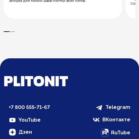
Затирка для тонких швов плитки всех типов
ГОСТ
+7 800 555-71-67
Telegram
ВКонтакте
YouTube
Дзен
RuTube