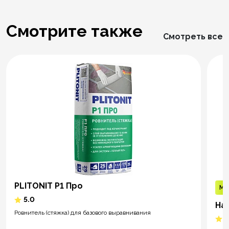
Смотрите также
Смотреть все
PLITONIT Р1 Про
Ме
5.0
На
Ровнитель (стяжка) для базового выравнивания
5