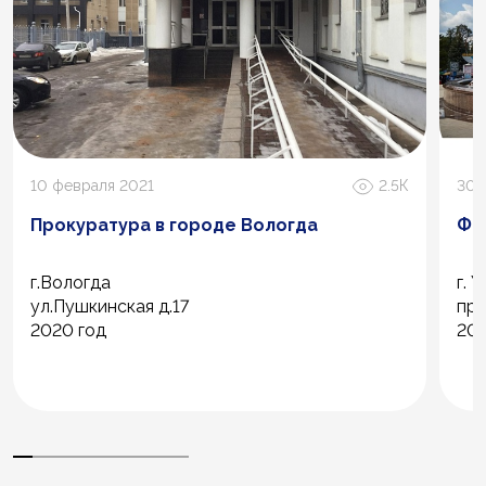
10 февраля 2021
2.5К
30 
Прокуратура в городе Вологда
Фо
г.Вологда
г. 
ул.Пушкинская д.17
пр-
2020 год
201