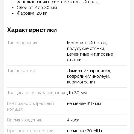
использования в системе «теплый пол».
Слой от 2 до 30 мм
Фасовка: 20 кг
Характеристики
Тип основания:
Монолитный бетон,
полусухие стяжки,
цементные и гипсовые
стяжки
Тип покрытия:
Ламинат/кварцвинил,
ковролин/линолеум,
керамогранит
Толщина слоя выравнивания:
До 30 мм.
Подвижность (расплыв
не менее 310 мм.
кольца):
Время хождения:
4 часа
Прочность при сжатии:
не менее 20 МПа