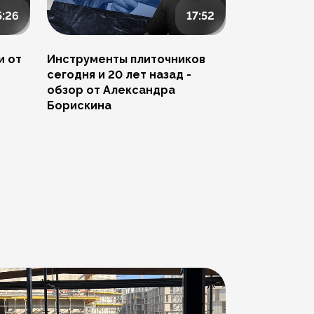
5:26
17:52
и от
Инструменты плиточников
Ремонт скол
сегодня и 20 лет назад -
Артема Пче
обзор от Александра
Борискина