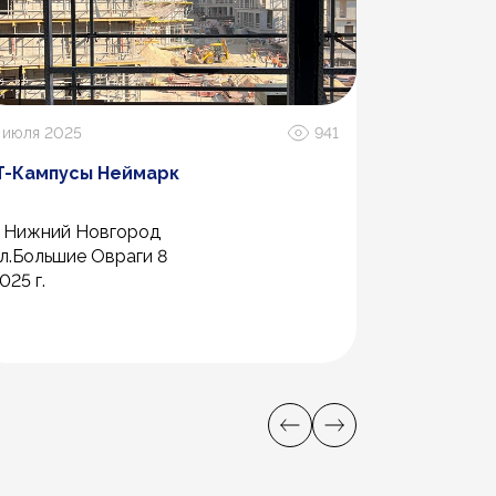
 июля 2025
941
17 мая 2022
T-Кампусы Неймарк
ЖК Магни
. Нижний Новгород
г. Санкт-П
л.Большие Овраги 8
Магнитогор
025 г.
2021 год