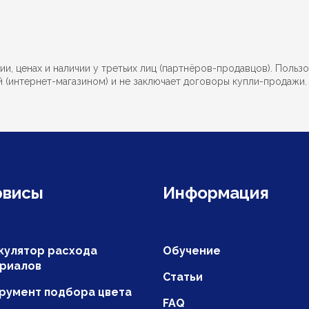
, ценах и наличии у третьих лиц (партнёров-продавцов). Пользо
й (интернет-магазином) и не заключает договоры купли-продажи
рвисы
Информация
кулятор расхода
Обучение
риалов
Статьи
румент подбора цвета
FAQ