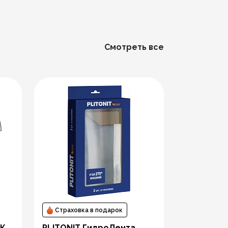
Смотреть все
Страховка в подарок
Страховк
2К
PLITONIT ГидроЛента
PLITONIT 