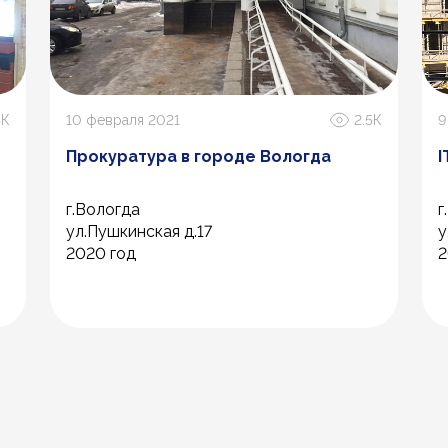
5К
10 февраля 2021
2.5К
9
Прокуратура в городе Вологда
I
г.Вологда
г
ул.Пушкинская д.17
у
2020 год
2