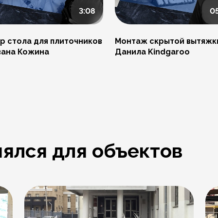
3:08
0
р стола для плиточников
Монтаж скрытой вытяжк
вана Кожина
Данила Kindgaroo
ялся для объектов