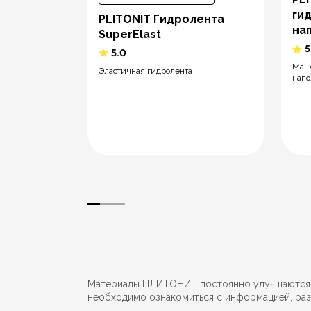
нная
ги
PLITONIT Гидролента
120 мм
на
SuperElast
5
5.0
онная
Манж
Эластичная гидролента
напо
Материалы ПЛИТОНИТ постоянно улучшаются, в
необходимо ознакомиться с информацией, раз