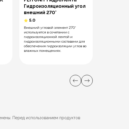
Гидроизоляционный угол
Смесь
внешний 270°
5.0
5.0
Сухая гидроиз
поверхностная
Внешний угловой элемент 270°
бетона и друг
используется в сочетании с
гидроизоляционной лентой и
гидроизоляционными составами для
обеспечения гидроизоляции углов во
влажных помещениях.
енены. Перед использованием продуктов