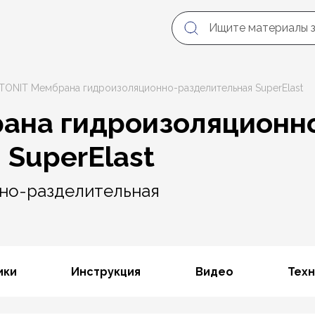
ITONIT Мембрана гидроизоляционно-разделительная SuperElast
ана гидроизоляционн
 SuperElast
но-разделительная
ики
Инструкция
Видео
Техн