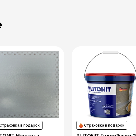
е
Страховка в подарок
Страховка в подарок
ITONIT Манжета
PLITONIT ГидроЭласт 