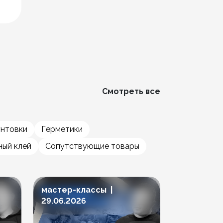
Смотреть все
унтовки
Герметики
ый клей
Сопутствующие товары
мастер-классы |
мастер-к
29.06.2026
23.06.202