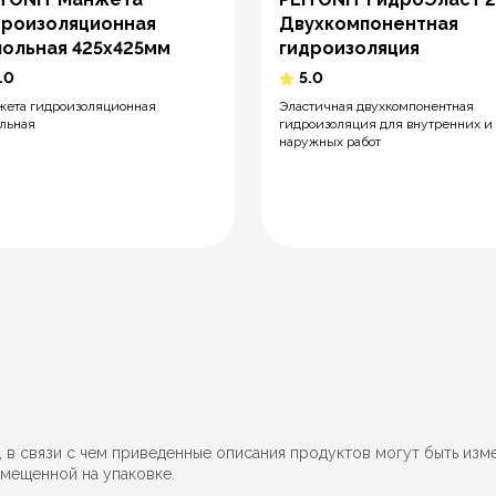
дроизоляционная
Двухкомпонентная
польная 425х425мм
гидроизоляция
.0
5.0
ета гидроизоляционная
Эластичная двухкомпонентная
льная
гидроизоляция для внутренних и
наружных работ
 связи с чем приведенные описания продуктов могут быть изм
мещенной на упаковке.