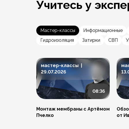
Учитесь у экспе
Мастер-классы
Информационные
Гидроизоляция
Затирки
СВП
У
мастер-классы |
ма
29.07.2026
13.
08:36
Монтаж мембраны с Артёмом
Обзо
Пчелко
от И