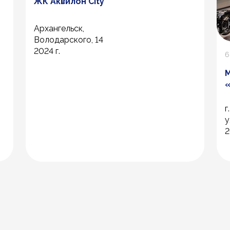
ЖК Аквилон City
Архангельск,
Володарского, 14
2024 г.
6
М
«
г
у
2