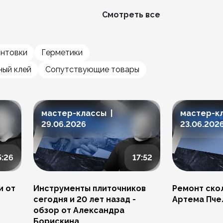
Смотреть все
унтовки
Герметики
ый клей
Сопутствующие товары
мастер-классы |
мастер-к
29.06.2026
23.06.202
5:26
17:52
и от
Инструменты плиточников
Ремонт скол
сегодня и 20 лет назад -
Артема Пче
обзор от Александра
Борискина