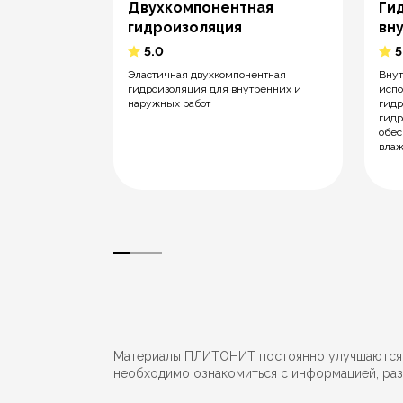
Двухкомпонентная
Ги
Эласт
гидроизоляция
вн
5.0
5
Эластичная двухкомпонентная
Внут
гидроизоляция для внутренних и
испо
тика на
наружных работ
гидр
гидр
обес
вла
Материалы ПЛИТОНИТ постоянно улучшаются, в
необходимо ознакомиться с информацией, раз