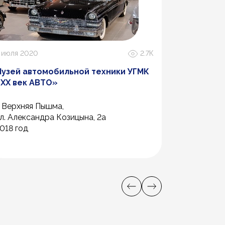
ЖК «На В
г. Н. Новго
ул. Родион
2022 год
 июля 2020
2.7К
узей автомобильной техники УГМК
ХХ век АВТО»
. Верхняя Пышма,
л. Александра Козицына, 2а
018 год