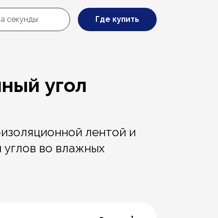
Где купить
ный угол
оизоляционной лентой и
 углов во влажных
1