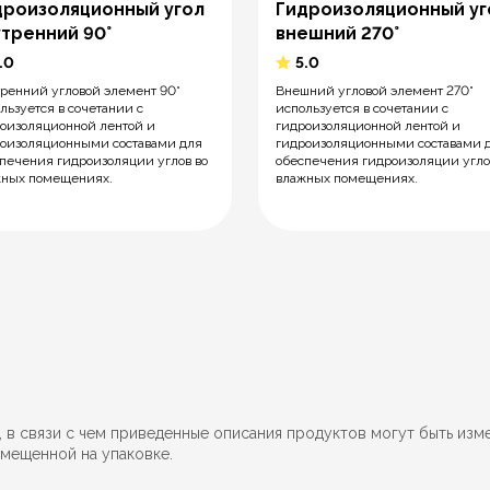
дроизоляционный угол
Гидроизоляционный уг
утренний 90°
внешний 270°
.0
5.0
ренний угловой элемент 90°
Внешний угловой элемент 270°
льзуется в сочетании с
используется в сочетании с
оизоляционной лентой и
гидроизоляционной лентой и
оизоляционными составами для
гидроизоляционными составами 
печения гидроизоляции углов во
обеспечения гидроизоляции угло
жных помещениях.
влажных помещениях.
 связи с чем приведенные описания продуктов могут быть изм
мещенной на упаковке.