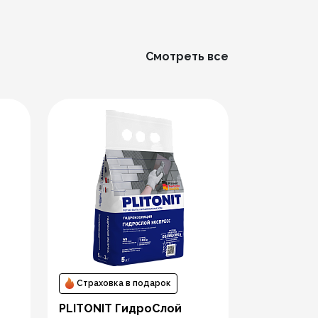
Смотреть все
Страховк
Гидроизо
лента PLI
Страховка в подарок
ГидроЛен
PLITONIT ГидроСлой
5.0