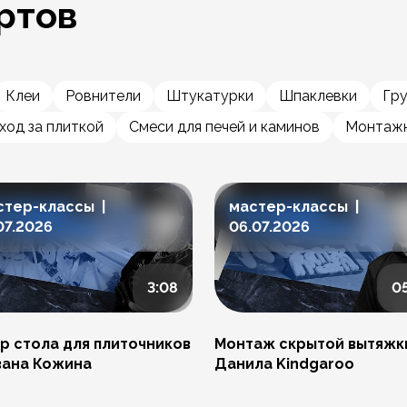
ртов
Клеи
Ровнители
Штукатурки
Шпаклевки
Гр
ход за плиткой
Смеси для печей и каминов
Монтажн
стер-классы |
мастер-классы |
07.2026
06.07.2026
3:08
0
р стола для плиточников
Монтаж скрытой вытяжк
вана Кожина
Данила Kindgaroo