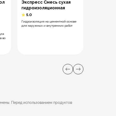
ол
Экспресс Смесь сухая
Гидролента для
гидроизоляционная
душа, балкона,
производстве
5.0
Гидроизоляция на цементной основе
для наружных и внутренних работ
для
в во
енены. Перед использованием продуктов