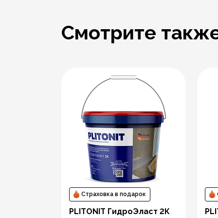
Смотрите такж
Р 72260
Страховка в подарок
рок
PLITONIT ГидроЭласт 2К
PL