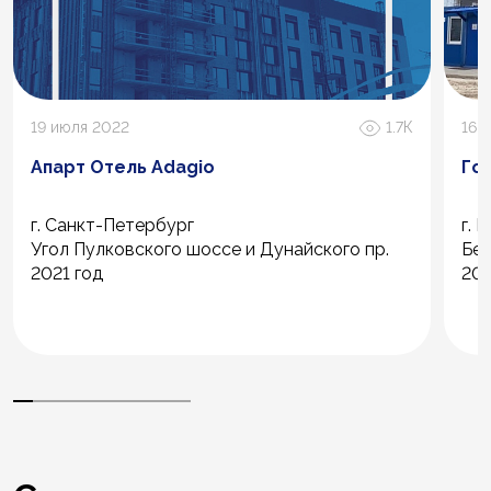
19 июля 2022
1.7К
16 
Апарт Отель Adagio
Го
г. Санкт-Петербург
г. 
Угол Пулковского шоссе и Дунайского пр.
Бер
2021 год
202