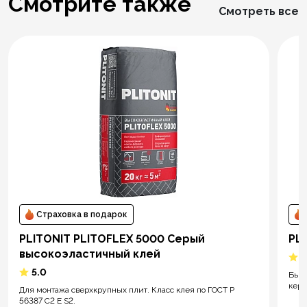
Смотрите также
Смотреть все
Страховка в подарок
PLITONIT PLITOFLEX 5000 Серый
PLI
высокоэластичный клей
5
5.0
Быст
кера
Для монтажа сверхкрупных плит. Класс клея по ГОСТ Р
56387 C2 E S2.