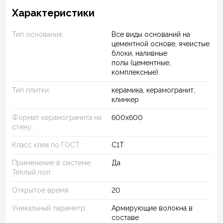
Характеристики
Тип основания:
Все виды оснований на
цементной основе, ячеистые
блоки, наливные
полы (цементные,
комплексные)
Тип плитки:
керамика, керамогранит,
клинкер
Формат керамогранита на
600х600
стену:
Класс клея по ГОСТ:
С1Т
Применение в системе
Да
Теплый пол:
Открытое время:
20
Уникальный параметр:
Армирующие волокна в
составе