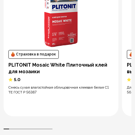
Страховка в подарок
PLITONIT Mosaic White Плиточный клей
PL
для мозаики
вы
5.0
5
Смесь сухая влагостойкая облицовочная клеевая белая С1
Для 
ТЕ ГОСТ Р 56387
5638