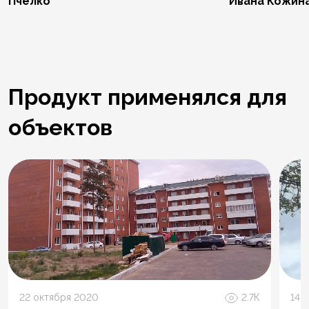
Пчелко
Ивана Кожин
Продукт применялся для
объектов
22 октября 2020
2.7К
14 