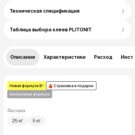
Техническая спецификация
Таблица выбора клеев PLITONIT
Описание
Характеристики
Расход
Инст
Новая формула В+
Страховка в подарок
Беспылевая формула
Фасовка:
25 кг
5 кг