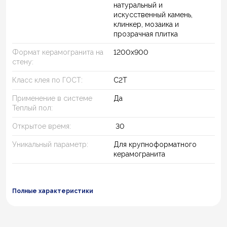
натуральный и
искусственный камень,
клинкер, мозаика и
прозрачная плитка
Формат керамогранита на
1200х900
стену:
Класс клея по ГОСТ:
C2T
Применение в системе
Да
Теплый пол:
Открытое время:
30
Уникальный параметр:
Для крупноформатного
керамогранита
Полные характеристики