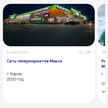
11 июня 2020
2.8К
25 
Сеть гипермаркетов Макси
Ре
Му
г. Киров
г. 
2020 год
Цен
202