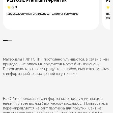
PLITOSIL Premium Герметик
PLI
5.0
5
Сверхэластичная силиконовая затирка-герметик
Высо
отве
Материалы ПЛИТОНИТ постоянно улучшаются, в связи с чем
приведенные описания продуктов могут быть изменены.
Перед использованием продуктов необходимо ознакомиться
с информацией, размещенной на упаковке.
На Сайте представлена информация о продукции, ценах и
наличии у третьих лиц (партнёров-продавцов). Пользователь
перенаправляется на сайт партнёра для покупки. Сайт не
является торговой площадкой (интернет-магазином) и не