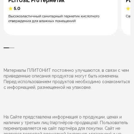
PLITOSIL Pro герметик
PL
5.0
5
Высокоэластичный санитарный герметик кислотного
Свер
отверждения для влажных помещений
Материалы ПЛИТОНИТ постоянно улучшаются, в связи с чем
приведенные описания продуктов могут быть изменены.
Перед использованием продуктов необходимо ознакомиться
с информацией, размещенной на упаковке.
На Сайте представлена информация о продукции, ценах и
наличии у третьих лиц (партнёров-продавцов). Пользователь
перенаправляется на сайт партнёра для покупки. Сайт не
является торговой площадкой (интернет-магазином) и не