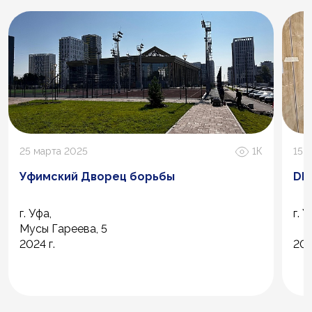
25 марта 2025
1К
15 
Уфимский Дворец борьбы
DDX
г. Уфа,
г. 
Мусы Гареева, 5
2024 г.
202