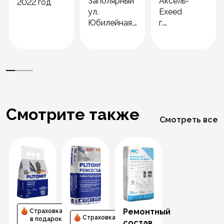
Заполярный
Аксель-
2022 год
ул.
Exeed
Юбилейная,
г.
13 а
Архангельск
2019 год
улица
Папанина,
23к1
2022 год
Смотрите также
Смотреть все
Ремонтный
Страховка
Страховка
в подарок
состав