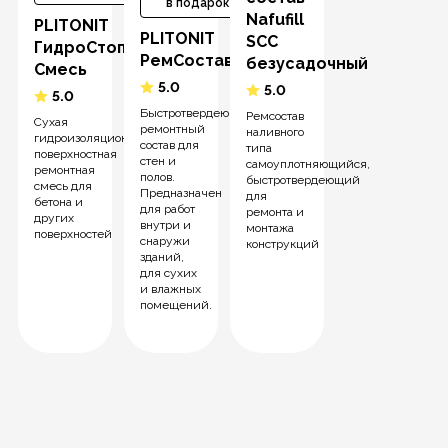
в подарок
Nafufill
PLITONIT
PLITONIT
SCC
ГидроСтоп
РемСостав
безусадочный
Смесь
5.0
5.0
5.0
Быстротвердеющий
Ремсостав
Сухая
ремонтный
наливного
гидроизоляционная
состав для
типа
поверхностная
стен и
самоуплотняющийся,
ремонтная
полов.
быстротвердеющий
смесь для
Предназначен
для
бетона и
для работ
ремонта и
других
внутри и
монтажа
поверхностей
снаружи
конструкций
зданий,
для сухих
и влажных
помещений.