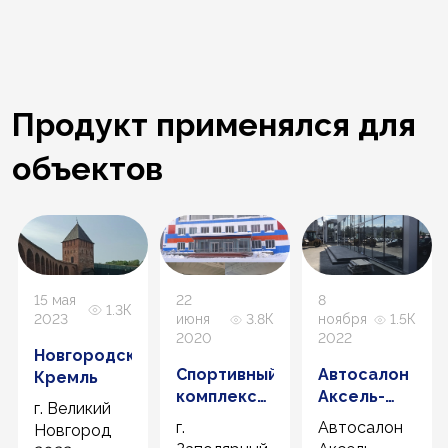
Продукт применялся для
объектов
15 мая
22
8
1.3К
2023
июня
3.8К
ноября
1.5К
2020
2022
Новгородский
Спортивный
Автосалон
у
Кремль
комплекс
Аксель-
ков
г. Великий
"Дельфин"
Exeed
г.
Автосалон
Новгород