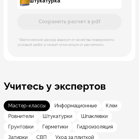
штукатурка
Сохранить расчет в pdf
* Фактический расход зависит от качества поверхности,
условий работ и может отличаться от расчетного.
Учитесь у экспертов
Мастер-классы
Информационные
Клеи
Ровнители
Штукатурки
Шпаклевки
Грунтовки
Герметики
Гидроизоляция
Затирки
СВП
Уход за плиткой