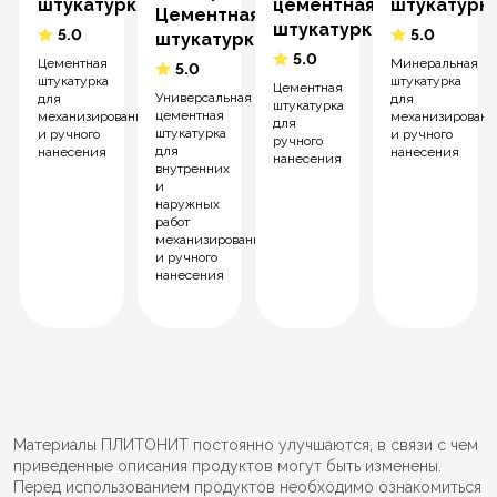
штукатурка
цементная
штукатурк
Цементная
штукатурка
5.0
5.0
штукатурка
5.0
Цементная
Минеральная
5.0
штукатурка
штукатурка
Цементная
Универсальная
для
для
штукатурка
цементная
механизированного
механизированн
для
штукатурка
и ручного
и ручного
ручного
для
нанесения
нанесения
нанесения
внутренних
и
наружных
работ
механизированного
и ручного
нанесения
Материалы ПЛИТОНИТ постоянно улучшаются, в связи с чем
приведенные описания продуктов могут быть изменены.
Перед использованием продуктов необходимо ознакомиться