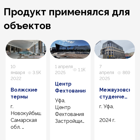
Продукт применялся для
объектов
10
1 апреля
7
1.1К
января
3.5К
2025
апреля
869
2022
2025
Центр
Волжские
Межвузовский
Фехтования
термы
студенческий
Уфа,
кампус
г.
г. Уфа,
Центр
Евразийского
Новокуйбышевск
Фехтования
НОЦ
Самарская
2024 г.
Застройщик
обл.
БГС
2021 год
2025 г.