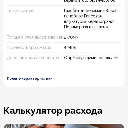
керамзитоблок, пеноблок
Тип покрытия:
Газобетон, керамзитоблок,
пеноблок Гипсовая
штукатурка Керамогранит
Полимерная шпаклевка
Толщина слоя выравнивания:
2-70мм
Прочность при сжатии:
4 МПа
Дополнительные свойства:
С армирующими волокнами
Полные характеристики
Калькулятор расхода