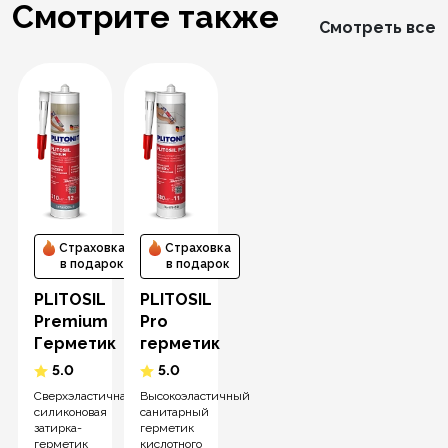
Смотрите также
Смотреть все
Страховка
Страховка
в подарок
в подарок
PLITOSIL
PLITOSIL
Premium
Pro
Герметик
герметик
5.0
5.0
Сверхэластичная
Высокоэластичный
силиконовая
санитарный
затирка-
герметик
герметик
кислотного