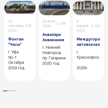
30
21 июля
8
2.4К
сентября
3.1К
2020
апреля
724
2020
2025
Аквапарк
Фонтан
Междугородн
Аквамания
"Часы"
автовокзал
г. Нижний
г. Уфа
г.
Новгород
пр-т.
Красноярск,
пр. Гагарина
Октября
2020 год
2019 год
2025г.