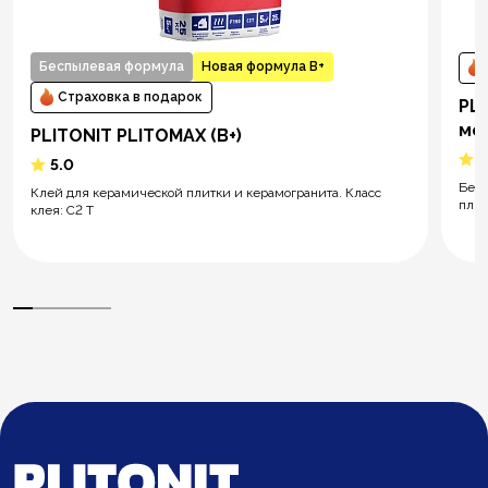
Беспылевая формула
Новая формула В+
Страховка в подарок
PL
мо
PLITONIT PLITOMAX (В+)
5
5.0
Белы
Клей для керамической плитки и керамогранита. Класс
плит
клея: C2 T