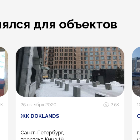
ялся для объектов
5К
26 октября 2020
2.6К
1
ЖК DOKLANDS
О
Санкт-Петербург,
г
проспект Кима 19
у