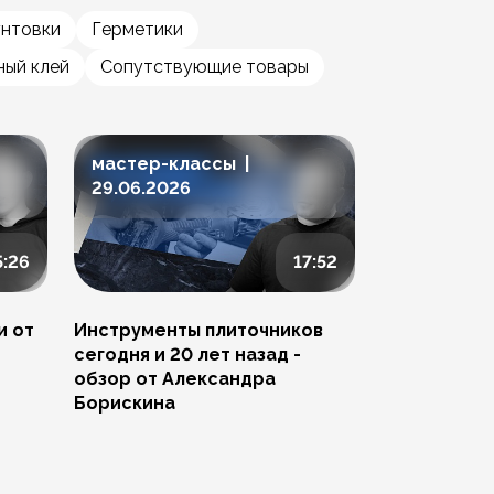
унтовки
Герметики
ый клей
Сопутствующие товары
мастер-классы |
мастер-к
29.06.2026
23.06.202
5:26
17:52
и от
Инструменты плиточников
Ремонт скол
сегодня и 20 лет назад -
Артема Пче
обзор от Александра
Борискина