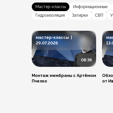
Мастер-классы
Информационные
Гидроизоляция
Затирки
СВП
У
мастер-классы |
ма
29.07.2026
13.
08:36
Монтаж мембраны с Артёмом
Обзо
Пчелко
от И