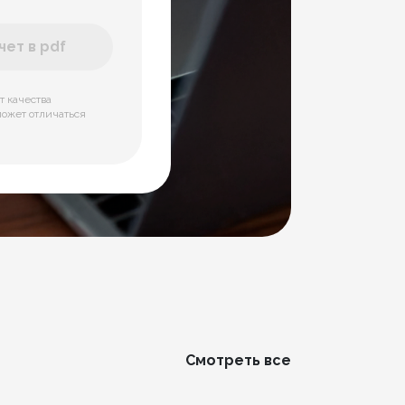
ет в pdf
т качества
может отличаться
Смотреть все