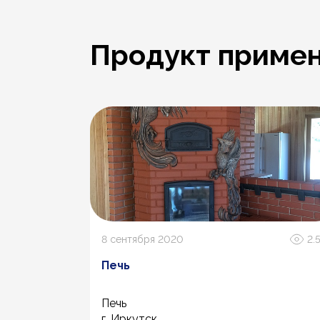
Продукт примен
688
8 сентября 2020
2.
Печь
Печь
г. Иркутск