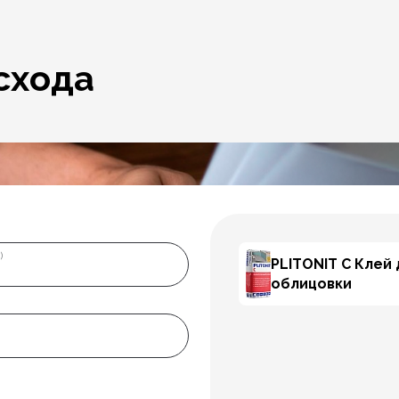
схода
)
PLITONIT С Клей 
облицовки