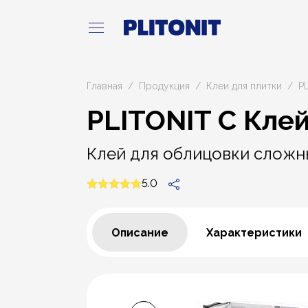
Главная
Продукция
Клеи для плитки
P
PLITONIT С Кле
Клей для облицовки сложны
5.0
Описание
Характеристики