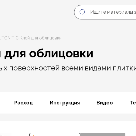
LITONIT С Клей для облицовки
й для облицовки
х поверхностей всеми видами плитки
Расход
Инструкция
Видео
Те