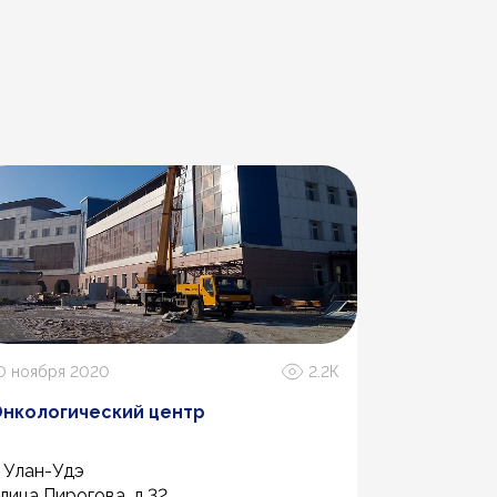
0 ноября 2020
2.2К
13 апреля 2
нкологический центр
ЖК МЧС
. Улан-Удэ
г.Казань
лица Пирогова, д.32
ул. Зур Ур