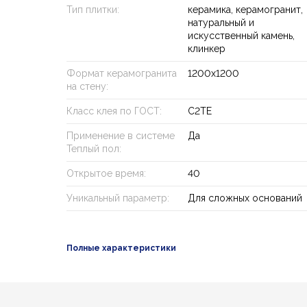
Тип плитки:
керамика, керамогранит,
натуральный и
искусственный камень,
клинкер
Формат керамогранита
1200х1200
на стену:
Класс клея по ГОСТ:
C2TE
Применение в системе
Да
Теплый пол:
Открытое время:
40
Уникальный параметр:
Для сложных оснований
Полные характеристики