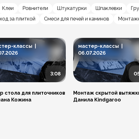
Клеи
Ровнители
Штукатурки
Шпаклевки
Гр
ход за плиткой
Смеси для печей и каминов
Монтажн
стер-классы |
мастер-классы |
07.2026
06.07.2026
3:08
0
р стола для плиточников
Монтаж скрытой вытяжк
вана Кожина
Данила Kindgaroo