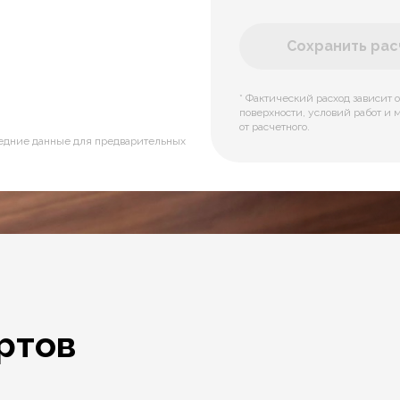
Сохранить расч
* Фактический расход зависит о
поверхности, условий работ и 
от расчетного.
редние данные для предварительных
ртов