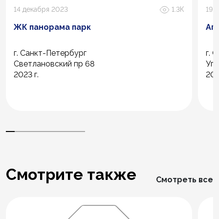
14 декабря 2023
1.3К
19 
ЖК панорама парк
Ап
г. Санкт-Петербург
г. 
Светлановский пр 68
Уго
2023 г.
202
Смотрите также
Смотреть все