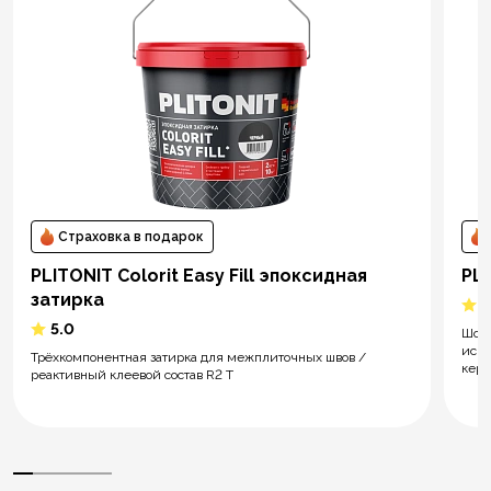
Страховка в подарок
PLITONIT Colorit Easy Fill эпоксидная
PL
затирка
5
5.0
Шов 
иску
Трёхкомпонентная затирка для межплиточных швов /
кера
реактивный клеевой состав R2 T