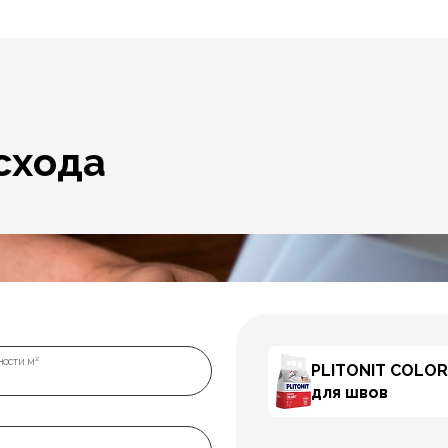
схода
ости м²
PLITONIT COLOR
для швов