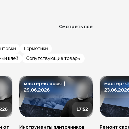
Смотреть все
унтовки
Герметики
ый клей
Сопутствующие товары
мастер-классы |
мастер-к
29.06.2026
23.06.202
5:26
17:52
и от
Инструменты плиточников
Ремонт скол