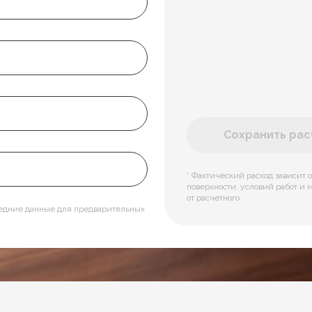
Сохранить расч
* Фактический расход зависит о
поверхности, условий работ и 
от расчетного.
редние данные для предварительных