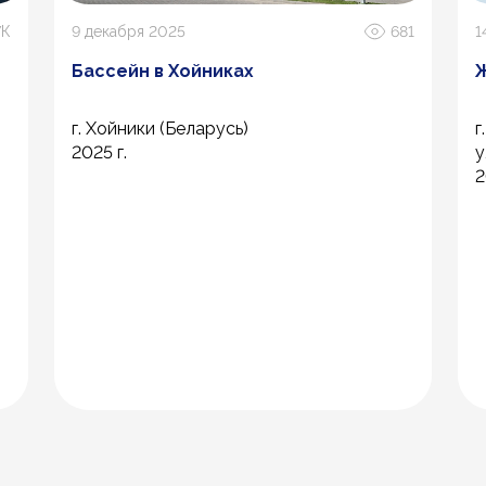
7К
9 декабря 2025
681
1
Бассейн в Хойниках
г. Хойники (Беларусь)
г
2025 г.
у
2