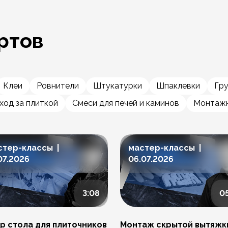
ртов
Клеи
Ровнители
Штукатурки
Шпаклевки
Гр
ход за плиткой
Смеси для печей и каминов
Монтажн
стер-классы |
мастер-классы |
07.2026
06.07.2026
3:08
0
р стола для плиточников
Монтаж скрытой вытяжк