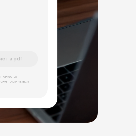
ет в pdf
т качества
может отличаться