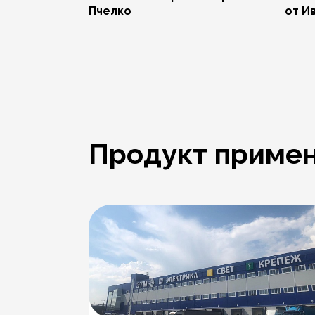
Пчелко
от И
Продукт примен