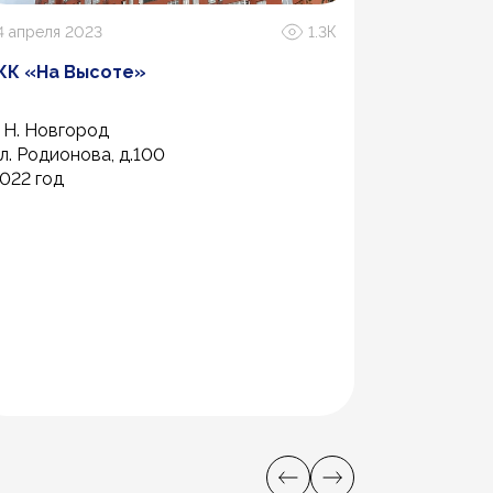
4 апреля 2023
1.3К
27 марта 20
ЖК «На Высоте»
Спортивн
«Платину
. Н. Новгород
г. Краснояр
л. Родионова, д.100
022 год
2025г.