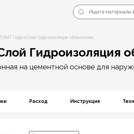
ITONIT ГидроСлой Гидроизоляция обмазочная
Слой Гидроизоляция о
онная на цементной основе для наруж
ики
Расход
Инструкция
Тех