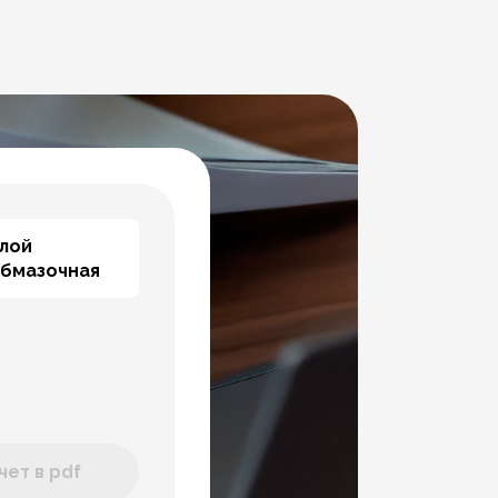
Слой
обмазочная
ет в pdf