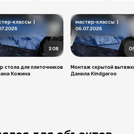
стер-классы |
мастер-классы |
07.2026
06.07.2026
3:08
0
р стола для плиточников
Монтаж скрытой вытяжк
вана Кожина
Данила Kindgaroo