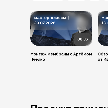
мастер-классы |
ма
29.07.2026
13.
08:36
Монтаж мембраны с Артёмом
Обзо
Пчелко
от И