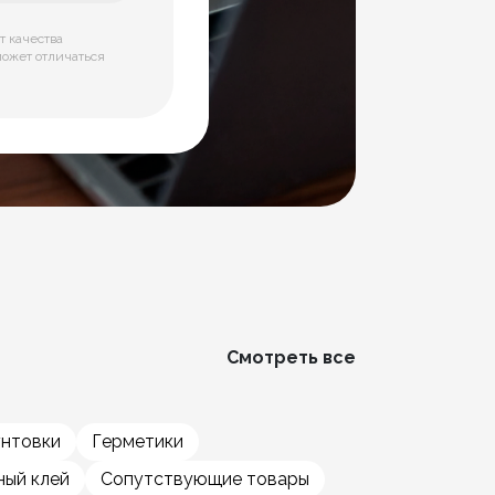
т качества
может отличаться
Смотреть все
унтовки
Герметики
ый клей
Сопутствующие товары