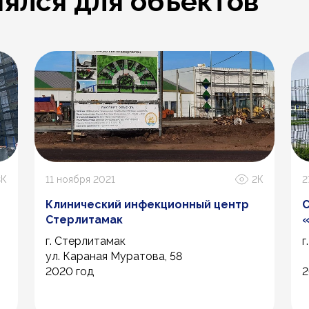
ялся для объектов
3К
11 ноября 2021
2К
2
Клинический инфекционный центр
С
Стерлитамак
«
г. Стерлитамак
г
ул. Караная Муратова, 58
2020 год
2