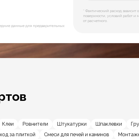
* Фактический расход зависит о
поверхности, условий работ и 
от расчетного.
редние данные для предварительных
ртов
Клеи
Ровнители
Штукатурки
Шпаклевки
Гр
ход за плиткой
Смеси для печей и каминов
Монтажн