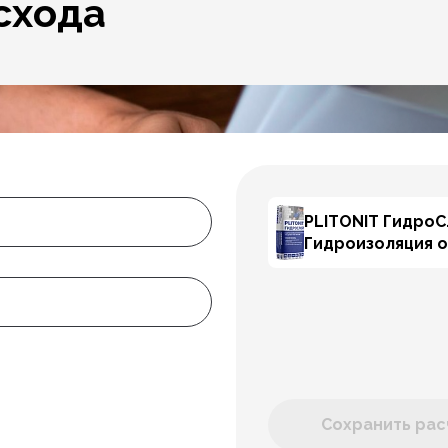
схода
PLITONIT Гидро
Гидроизоляция 
Сохранить расч