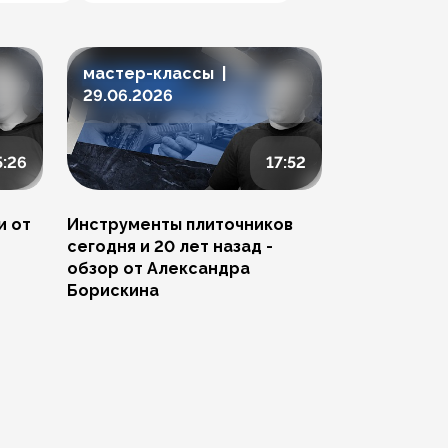
мастер-классы |
мастер-к
29.06.2026
23.06.202
5:26
17:52
и от
Инструменты плиточников
Ремонт скол
сегодня и 20 лет назад -
Артема Пче
обзор от Александра
Борискина