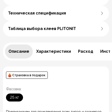
Техническая спецификация
Таблица выбора клеев PLITONIT
Описание
Характеристики
Расход
Инст
Страховка в подарок
Фасовка:
25 кг
Предназначен для приклеивания всех типов и размеров