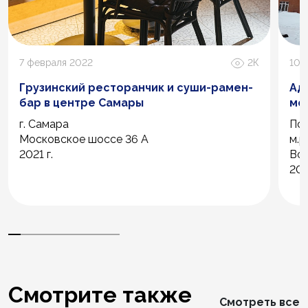
7 февраля 2022
2К
10 
Грузинский ресторанчик и суши-рамен-
Ад
бар в центре Самары
мо
г. Самара
Пск
Московское шоссе 36 А
м.р
2021 г.
Вол
202
Смотрите также
Смотреть все