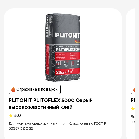
Страховка в подарок
PLITONIT PLITOFLEX 5000 Серый
PLI
высокоэластичный клей
5
5.0
Быст
кера
Для монтажа сверхкрупных плит. Класс клея по ГОСТ Р
56387 C2 E S2.