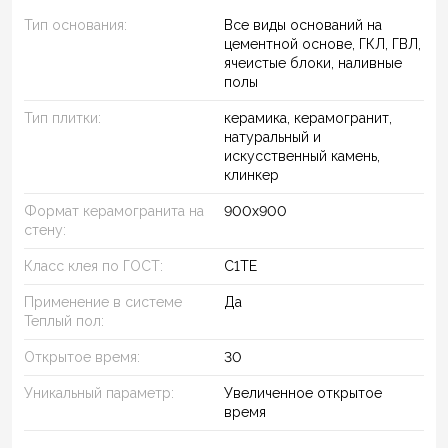
Тип основания:
Все виды оснований на
цементной основе, ГКЛ, ГВЛ,
ячеистые блоки, наливные
полы
Тип плитки:
керамика, керамогранит,
натуральный и
искусственный камень,
клинкер
Формат керамогранита на
900х900
стену:
Класс клея по ГОСТ:
C1TE
Применение в системе
Да
Теплый пол:
Открытое время:
30
Уникальный параметр:
Увеличенное открытое
время