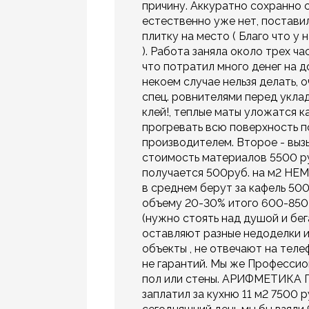
причину. Аккуратно сохранно сн
естественно уже нет, поставил
плитку на место ( Благо что у
). Работа заняла около трех ч
что потратил много денег на д
некоем случае нельзя делать, 
спец. ровнителями перед укл
клей!, теплые маты уложатся к
прогревать всю поверхность п
производителем. Второе - выз
стоимость материалов 5500 ру
получается 500руб. на м2 НЕ
в среднем берут за кафель 500
объему 20-30% итого 600-850
(нужно стоять над душой и бег
оставляют разные недоделки и
объекты , не отвечают на теле
не гарантий. Мы же Профессио
пол или стены. АРИФМЕТИКА По
заплатил за кухню 11 м2 7500 р