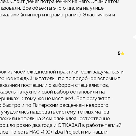
лей. Стоит денег потраченных на него. Этим летом
ьзовали. Все объекты это отделка на улице
риалами (клинкер и керамогранит). Эластичный и
5
ок из моей ежедневной практики, если задуматься и
ерное каждый читатель ,что то подобное вспомнит
 Заказчики поспешили с выбором специалистов,
афель на кухне и свой выбор остановили на
щиках, к тому же не местных! . Вот результат -
о быстро и по Питерским расценкам недорого,
я умудрились надорвать систему теплых матов
ложили кафель на 2 см слой клея , естественно
 Прошло ровно два года и ОТКАЗАЛ в работе теплый
в, то есть НАС =) (C) Izba Project и мы нашли