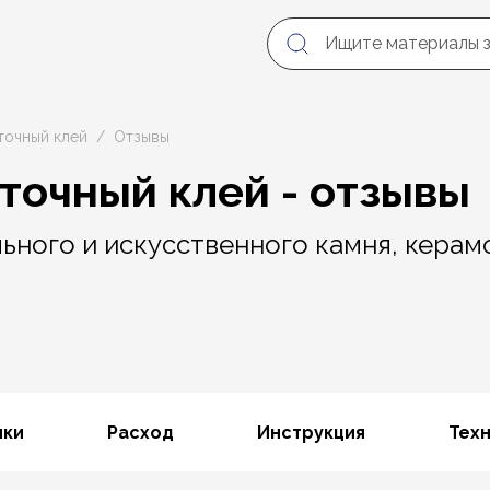
точный клей
Отзывы
иточный клей - отзывы
льного и искусственного камня, керам
ики
Расход
Инструкция
Тех