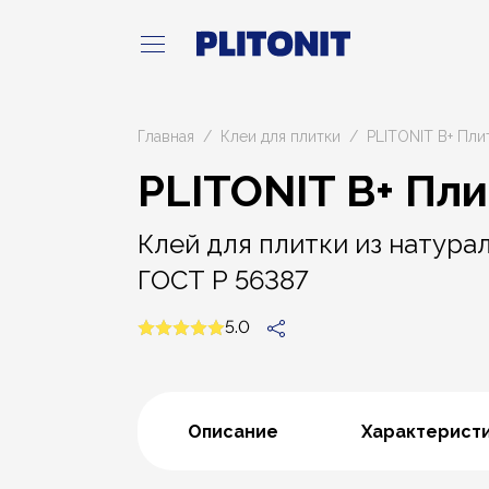
Главная
Клеи для плитки
PLITONIT В+ Пли
PLITONIT В+ Пл
Клей для плитки из натура
ГОСТ Р 56387
5.0
Описание
Характерист