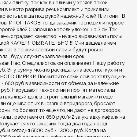
яли плитку, так как в наличии у хозяев такой
и в место разрыва рем. комплект и приклеили
 нас есть всегда под рукой надежный клей Плитонит В
асов. ИТОГ ТАКОВ тогда заказчик поспешил и первое ,
орогой клей ( напомню кафель уложен на 2 см Так
очень страдает качество! - нужно выравнивать полы
адкой КАФЕЛЯ ОБЯЗАТЕЛЬНО !!! Они дешевле чем
ак раз в тонкий клеевой слой и будут ровно
ола , буду служить заявленный срок
ывая Нас, Специалистов он оплачивает Нашу работу
б. Эту сумму можно раскидать на весь пол кухни и
МНОГО ЛИРИКИ Посчитайте сами сейчас халтурщики
 - 650 руб в зависимости от объема, за маленькие
 руб. Нарушают технологии и портят материалы
ать каждый день в строительный магазин) и еще
ли оценивают их внезапно втридорога, бросают
фоны, то болеют то еще что, ни дают не договоров,
налы , работаем от 850 руб/м2 за укладку кафеля на
лучается что заказчик тогда два года назад
уб. и сегодня 5500 руб.= 13000 руб. Когда на