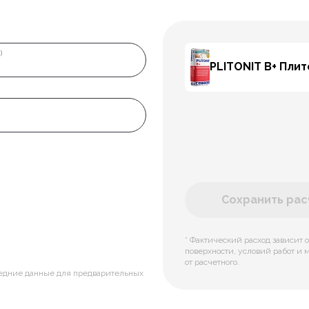
)
PLITONIT В+ Пли
Сохранить расч
* Фактический расход зависит о
поверхности, условий работ и 
от расчетного.
редние данные для предварительных