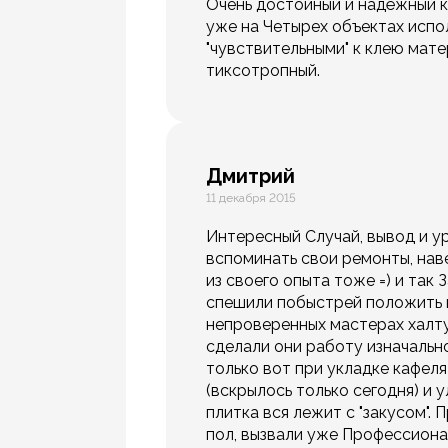
Очень достойный и надёжный к
уже на Четырех объектах испол
"чувствительными" к клею мате
тиксотропный.
Дмитрий
11 декабря 2015
Интересный Случай, вывод и ур
вспоминать свои ремонты, нав
из своего опыта тоже =) и так
спешили побыстрей положить к
непроверенных мастерах халтур
сделали они работу изначальн
только вот при укладке кафел
(вскрылось только сегодня) и у
плитка вся лежит с "закусом".
пол, вызвали уже Профессионало