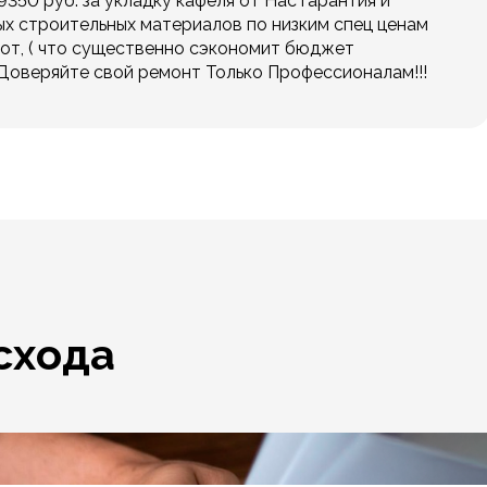
9350 руб. за укладку кафеля от Нас гарантия и
ых строительных материалов по низким спец ценам
от, ( что существенно сэкономит бюджет
. Доверяйте свой ремонт Только Профессионалам!!!
схода