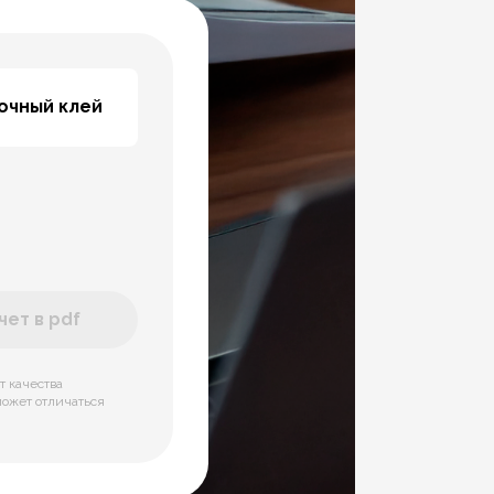
точный клей
ет в pdf
т качества
может отличаться