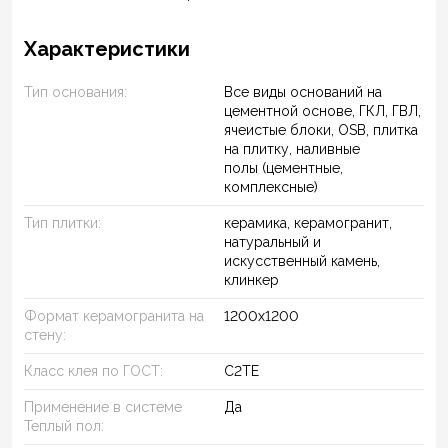
Характеристики
Тип основания:
Все виды оснований на
цементной основе, ГКЛ, ГВЛ,
ячеистые блоки, OSB, плитка
на плитку, наливные
полы (цементные,
комплексные)
Тип плитки:
керамика, керамогранит,
натуральный и
искусственный камень,
клинкер
Формат керамогранита на
1200х1200
стену:
Класс клея по ГОСТ:
C2TE
Применение в системе
Да
Теплый пол: