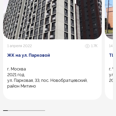
1 апреля 2022
1.7К
14 
ЖК на ул. Парковой
ТЦ
г. Москва
г. 
2021 год
ул.
ул. Парковая, 33, пос. Новобратцевский,
202
район Митино