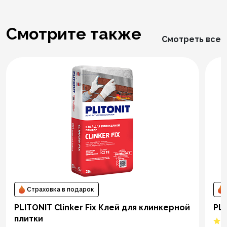
Смотрите также
Смотреть все
Страховка в подарок
PLITONIT Clinker Fix Клей для клинкерной
PLI
плитки
5