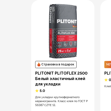
а
Страховка в подарок
N
рок
PLITONIT PLITOFLEX 2500
PL
Белый эластичный клей
 для
для укладки
Клей
5.0
Для укладки крупноформатного
ложных
керамогранита. Класс клея по ГОСТ Р
дами плитки
56387 C2TE S1.