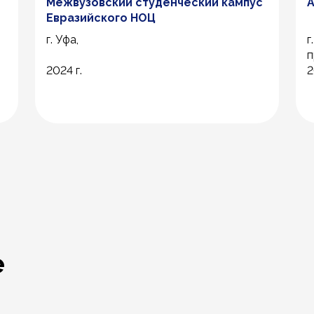
Межвузовский студенческий кампус
А
Евразийского НОЦ
г. Уфа,
г
п
2024 г.
2
е