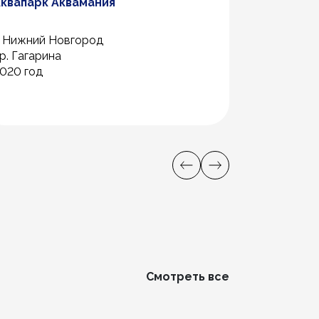
квапарк Аквамания
Корпус о
вертолёт
авиацион
. Нижний Новгород
г. Улан-Удэ
р. Гагарина
ул. Хоринск
020 год
2020 год
Смотреть все