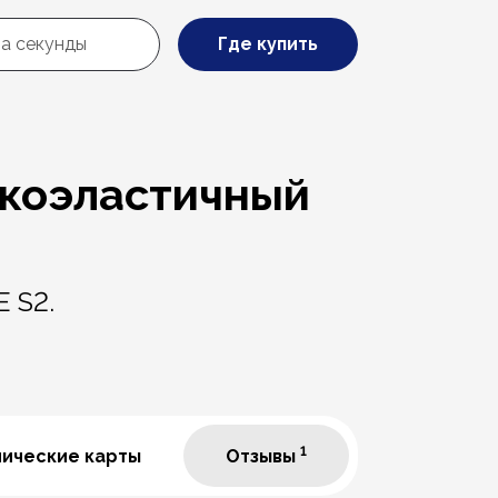
Где купить
окоэластичный
 S2.
1
нические карты
Отзывы