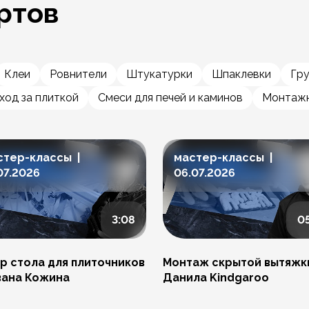
ртов
Клеи
Ровнители
Штукатурки
Шпаклевки
Гр
ход за плиткой
Смеси для печей и каминов
Монтажн
стер-классы |
мастер-классы |
07.2026
06.07.2026
3:08
0
р стола для плиточников
Монтаж скрытой вытяжк
вана Кожина
Данила Kindgaroo