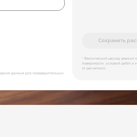
Сохранить расч
* Фактический расход зависит о
поверхности, условий работ и 
от расчетного.
редние данные для предварительных