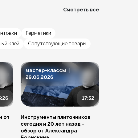
Смотреть все
унтовки
Герметики
ый клей
Сопутствующие товары
мастер-классы |
мастер-к
29.06.2026
23.06.202
5:26
17:52
и от
Инструменты плиточников
Ремонт скол
сегодня и 20 лет назад -
Артема Пче
обзор от Александра
Борискина