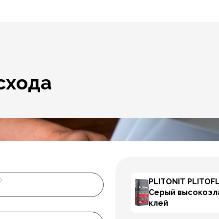
схода
PLITONIT PLITOF
)
Серый высокоэл
клей