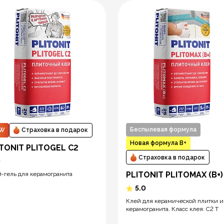
Беспылевая формула
EW
Страховка в подарок
Новая формула В+
ITONIT PLITOGEL C2
Страховка в подарок
0
PLITONIT PLITOMAX (В+)
-гель для керамогранита
5.0
Клей для керамической плитки и
керамогранита. Класс клея: C2 T