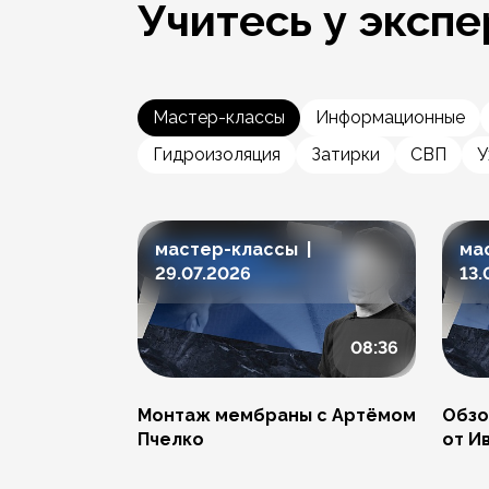
Учитесь у экспе
Мастер-классы
Информационные
Гидроизоляция
Затирки
СВП
У
мастер-классы |
ма
29.07.2026
13.
08:36
Монтаж мембраны с Артёмом
Обзо
Пчелко
от И