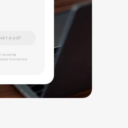
ет в pdf
т качества
может отличаться