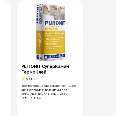
PLITONIT СуперКамин
Страховк
ТермоКлей
PLITONIT 
5.0
плиточны
Термостойкий клей (жаропрочный) с
5.0
армирующими волокнами для
облицовки печей и каминов С2 ТЕ,
Клей для пли
ГОСТ Р 56387
армирующими 
керамической,
керамогранитно
56387