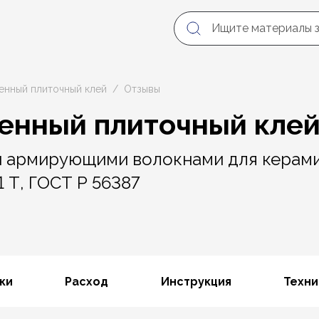
ленный плиточный клей
Отзывы
ленный плиточный клей
й армирующими волокнами для керами
 Т, ГОСТ Р 56387
ки
Расход
Инструкция
Техни