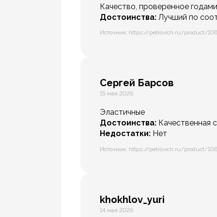
Качество, проверенное годами
Достоинства:
Лучший по соот
Источник: https://petrovich.ru/product/10
Сергей Барсов
15 мая 2026
Эластичные
Достоинства:
Качественная 
Недостатки:
Нет
Источник: https://petrovich.ru/product/10
khokhlov_yuri
14 мая 2026