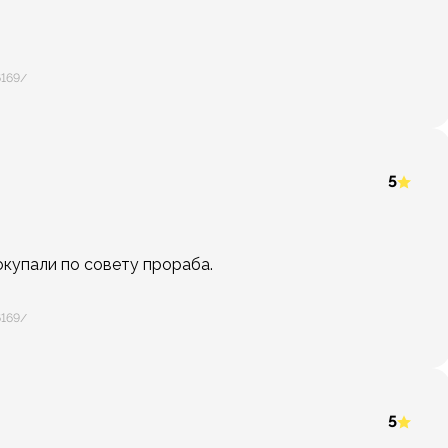
6169/
5
окупали по совету прораба.
6169/
5