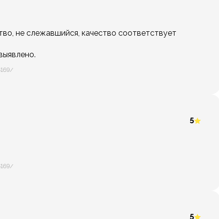
во, не слежавшийся, качество соответствует
выявлено.
6169/
5
6169/
5