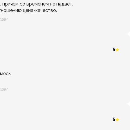
, причём со временем не падает.
ношению цена-качество.
6169/
5
смесь
6169/
5