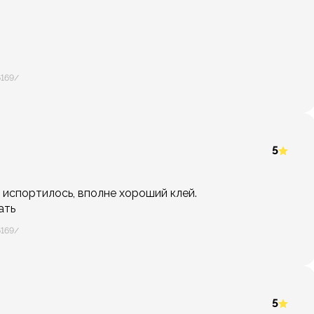
6169/
5
 испортилось, вполне хороший клей.
ать
6169/
5