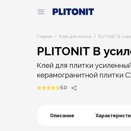
Главная
Клеи для плитки
PLITONIT В уси
PLITONIT В уси
Клей для плитки усиленны
керамогранитной плитки С1
5.0
Описание
Характеристи