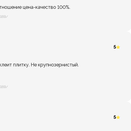
тношение цена-качество 100%.
6169/
5
леит плитку. Не крупнозернистый.
6169/
5