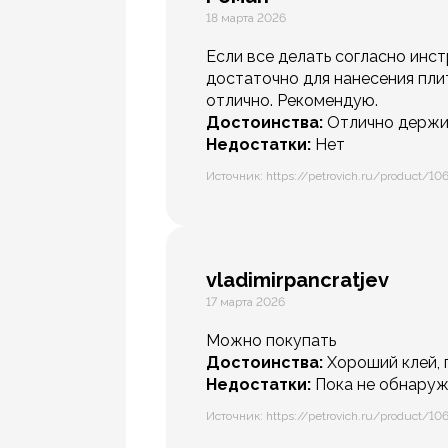
18 марта 2026
Если все делать согласно инст
достаточно для нанесения плит
отлично. Рекомендую.
Достоинства:
Отлично держит
Недостатки:
Нет
Источник: https://petrovich.ru/product/10
vladimirpancratjev
17 марта 2026
Можно покупать
Достоинства:
Хороший клей, 
Недостатки:
Пока не обнаруж
Источник: https://petrovich.ru/product/10