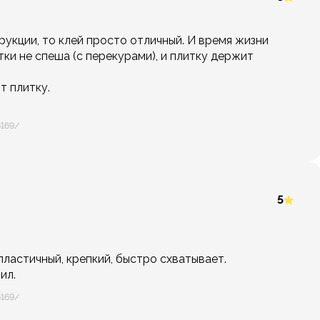
рукции, то клей просто отличный. И время жизни
ки не спеша (с перекурами), и плитку держит
 плитку.
6169/
5
пластичный, крепкий, быстро схватывает.
ил.
6169/