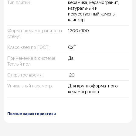
Тип плитки:
керамика, керамогранит,
натуральный и
искусственный камень,
клинкер
Формат керамогранита на
1200х900
стену:
Класс клея по ГОСТ:
C2T
Применение в системе
Да
Теплый пол:
Открытое время:
20
Уникальный параметр:
Для крупноформатного
керамогранита
Полные характеристики