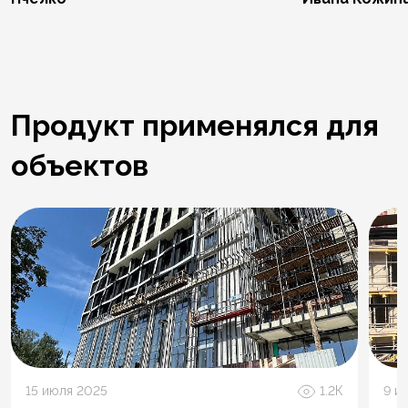
Продукт применялся для
объектов
15 июля 2025
1.2К
9 и