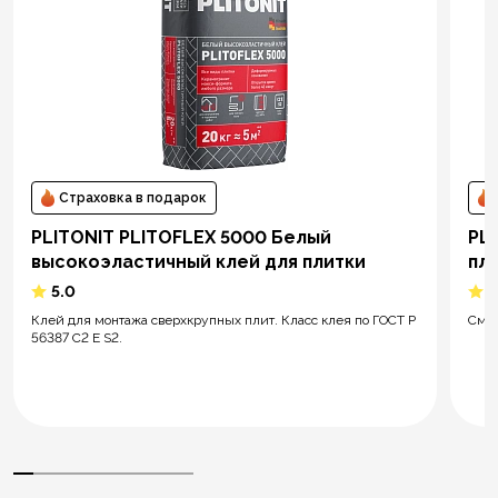
Страховка в подарок
PLITONIT PLITOFLEX 5000 Белый
PLI
высокоэластичный клей для плитки
пл
5.0
5
Клей для монтажа сверхкрупных плит. Класс клея по ГОСТ Р
Смес
56387 C2 E S2.