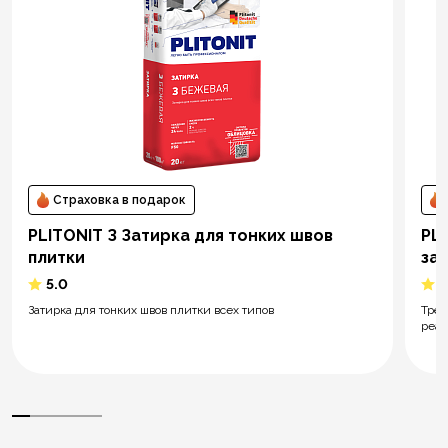
Страховка в подарок
PLITONIT З Затирка для тонких швов
PLI
плитки
за
5.0
5
Затирка для тонких швов плитки всех типов
Трёх
реак