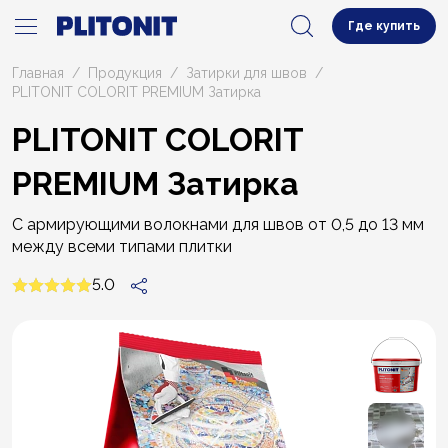
Где купить
Главная
Продукция
Затирки для швов
PLITONIT СOLORIT PREMIUM Затирка
PLITONIT СOLORIT
PREMIUM Затирка
С армирующими волокнами для швов от 0,5 до 13 мм
между всеми типами плитки
5.0