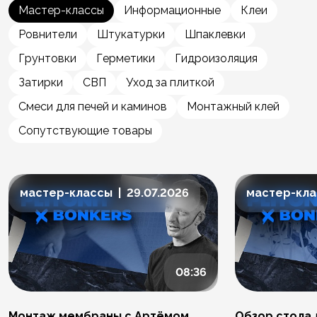
Мастер-классы
Информационные
Клеи
Ровнители
Штукатурки
Шпаклевки
Грунтовки
Герметики
Гидроизоляция
Затирки
СВП
Уход за плиткой
Смеси для печей и каминов
Монтажный клей
Сопутствующие товары
мастер-классы | 29.07.2026
мастер-клас
08:36
Монтаж мембраны с Артёмом
Обзор стола 