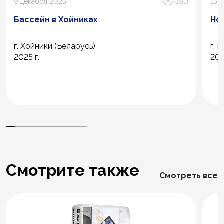
9 декабря 2025
690
15 
Бассейн в Хойниках
Но
г. Хойники (Беларусь)
г. 
2025 г.
202
Смотрите также
Смотреть все