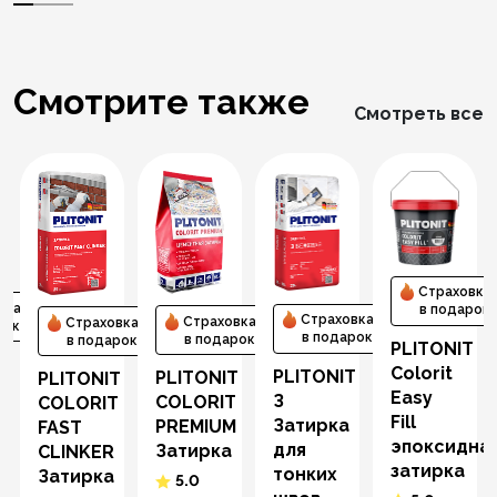
Смотрите также
Смотреть все
Страховка
вка
в подарок
Страховка
Страховка
Страховка
рок
в подарок
в подарок
в подарок
PLITONIT
T
Colorit
PLITONIT
PLITONIT
PLITONIT
T
Easy
З
СOLORIT
COLORIT
Fill
Затирка
PREMIUM
FAST
эпоксидна
для
Затирка
CLINKER
затирка
тонких
Затирка
5.0