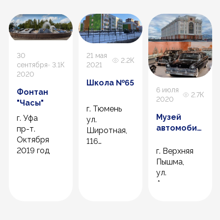
30
21 мая
2.2К
сентября
3.1К
2021
2020
Школа №65
6 июля
Фонтан
2.7К
2020
"Часы"
г. Тюмень
Музей
г. Уфа
ул.
автомобильно
пр-т.
Широтная,
техники
Октября
116
УГМК «ХХ
2019 год
г. Верхняя
2020 год
век АВТО»
Пышма,
ул.
Александра
Козицына,
2а
2018 год