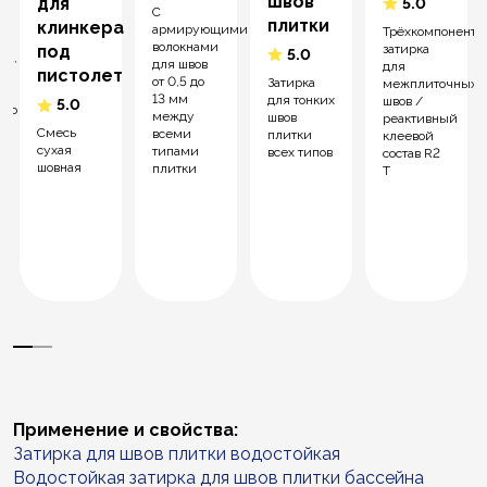
швов
для
5.0
С
плитки
клинкера
армирующими
Трёхкомпонентн
волокнами
затирка
под
5.0
та,
для швов
для
пистолет
о
от 0,5 до
Затирка
межплиточных
13 мм
для тонких
швов /
5.0
ого
между
швов
реактивный
Смесь
всеми
плитки
клеевой
сухая
типами
всех типов
состав R2
шовная
плитки
T
ой
Применение и свойства:
Затирка для швов плитки водостойкая
Водостойкая затирка для швов плитки бассейна