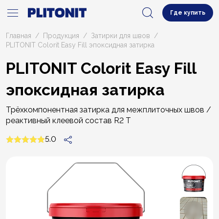
Где купить
Главная
Продукция
Затирки для швов
PLITONIT Colorit Easy Fill эпоксидная затирка
PLITONIT Colorit Easy Fill
эпоксидная затирка
Трёхкомпонентная затирка для межплиточных швов /
реактивный клеевой состав R2 T
5.0