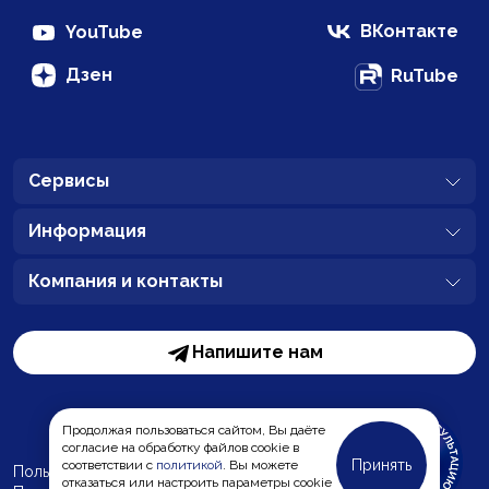
ВКонтакте
YouTube
Дзен
RuTube
Сервисы
Информация
Компания и контакты
Напишите нам
Продолжая пользоваться сайтом, Вы даёте
согласие на обработку файлов cookie в
Принять
соответствии с
политикой
. Вы можете
Пользовательское соглашение
отказаться или настроить параметры cookie