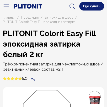
Где купить
Главная
Продукция
Затирки для швов
PLITONIT Colorit Easy Fill эпоксидная затирка
PLITONIT Colorit Easy Fill
эпоксидная затирка
белый 2 кг
Трёхкомпонентная затирка для межплиточных швов /
реактивный клеевой состав R2 T
5.0