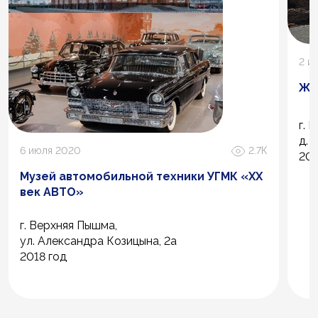
2 и
ЖК
г. 
д. 
6 июля 2020
2.7К
202
Музей автомобильной техники УГМК «ХХ
век АВТО»
г. Верхняя Пышма,
ул. Александра Козицына, 2а
2018 год